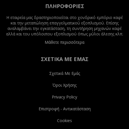
Twitter
Facebook
Instagram
Youtube
ΠΛΗΡΟΦΟΡΊΕΣ
Η εταιρεία μας δραστηριοποιείται στο χονδρικό εμπόριο καφέ
και την μεταπώληση επαγγελματικού εξοπλισμού. Επίσης
αναλαμβάνει την εγκατάσταση, τη συντήρηση μηχανών καφέ
αλλά και του υπόλοιπου εξοπλισμού όπως μύλοι άλεσης κλπ.
Μάθετε περισσότερα
ΣΧΕΤΙΚΆ ΜΕ ΕΜΆΣ
Σχετικά Με Εμάς
Όροι Χρήσης
Privacy Policy
Επιστροφή - Αντικατάσταση
Cookies