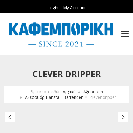
Login
My Account
TOGG
CLEVER DRIPPER
Βρίσκεστε εδώ:
Αρχική
Αξεσουαρ
Αξεσουάρ Barista - Bartender
clever dripper