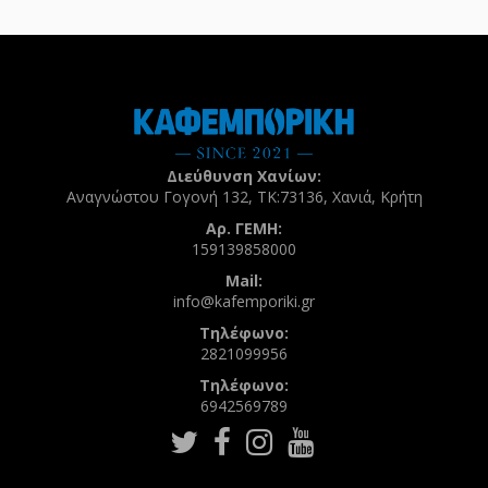
Διεύθυνση Χανίων:
Αναγνώστου Γογονή 132, ΤΚ:73136, Χανιά, Κρήτη
Αρ. ΓΕΜΗ:
159139858000
Mail:
info@kafemporiki.gr
Τηλέφωνο:
2821099956
Τηλέφωνο:
6942569789
Follow
Follow
Follow
Follow
us
us
us
us
on
on
on
on