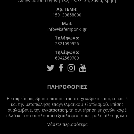
Αναγνώστου Γογονή 132, ΤΚ:73136, Χανιά, Κρήτη
Αρ. ΓΕΜΗ:
159139858000
Mail:
info@kafemporiki.gr
Τηλέφωνο:
2821099956
Τηλέφωνο:
6942569789
Follow
Follow
Follow
Follow
us
us
us
us
on
on
on
on
Twitter
Facebook
Instagram
Youtube
ΠΛΗΡΟΦΟΡΊΕΣ
Η εταιρεία μας δραστηριοποιείται στο χονδρικό εμπόριο καφέ
και την μεταπώληση επαγγελματικού εξοπλισμού. Επίσης
αναλαμβάνει την εγκατάσταση, τη συντήρηση μηχανών καφέ
αλλά και του υπόλοιπου εξοπλισμού όπως μύλοι άλεσης κλπ.
Μάθετε περισσότερα