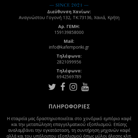
Διεύθυνση Χανίων:
Αναγνώστου Γογονή 132, ΤΚ:73136, Χανιά, Κρήτη
Αρ. ΓΕΜΗ:
159139858000
Mail:
info@kafemporiki.gr
Τηλέφωνο:
2821099956
Τηλέφωνο:
6942569789
Follow
Follow
Follow
Follow
us
us
us
us
on
on
on
on
Twitter
Facebook
Instagram
Youtube
ΠΛΗΡΟΦΟΡΊΕΣ
Η εταιρεία μας δραστηριοποιείται στο χονδρικό εμπόριο καφέ
και την μεταπώληση επαγγελματικού εξοπλισμού. Επίσης
αναλαμβάνει την εγκατάσταση, τη συντήρηση μηχανών καφέ
αλλά και του υπόλοιπου εξοπλισμού όπως μύλοι άλεσης κλπ.