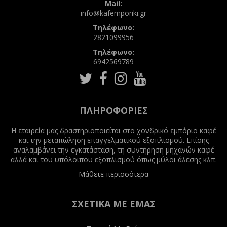
Mail:
info@kafemporiki.gr
Τηλέφωνο:
2821099956
Τηλέφωνο:
6942569789
Follow
Follow
Follow
Follow
us
us
us
us
on
on
on
on
Twitter
Facebook
Instagram
Youtube
ΠΛΗΡΟΦΟΡΊΕΣ
Η εταιρεία μας δραστηριοποιείται στο χονδρικό εμπόριο καφέ
και την μεταπώληση επαγγελματικού εξοπλισμού. Επίσης
αναλαμβάνει την εγκατάσταση, τη συντήρηση μηχανών καφέ
αλλά και του υπόλοιπου εξοπλισμού όπως μύλοι άλεσης κλπ.
Μάθετε περισσότερα
ΣΧΕΤΙΚΆ ΜΕ ΕΜΆΣ