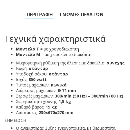
ΠΕΡΙΓΡΑΦΉ
ΓΝΏΜΕΣ ΠΕΛΑΤΏΝ
Τεχνικά χαρακτηριστικά
Μοντέλο T
= με χρονοδιακόπτη
Μοντέλο M
= με χειροκίνητο διακόπτη
Μικρομετρική ρύθμιση της άλεσης με δακτύλιο:
συνεχής
Βαφή:
στάνταρ
Υποδοχή σάκου:
στάνταρ
Ισχύς:
850
watt
Τύπος μαχαιριών:
κωνικά
Διάμετρος μαχαιριών:
Ø 71 mm
Στροφές μαχαιριών:
300
/min (50 Hz) – 300/min (60 Hz)
Χωρητικότητα χοάνης:
1,5 kg
Καθαρό βάρος:
19
kg
Διαστάσεις:
230x670x270
mm
ΣΗΜΕΙΩΣΗ
Ο ανεμιστήρας ψύξης ενεργοποιείται με θερμοστάτη.