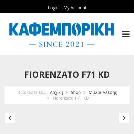
Login
My Account
TOGG
FIORENZATO F71 KD
Βρίσκεστε εδώ:
Αρχική
Shop
Μύλοι Αλεσης
Fiorenzato F71 KD