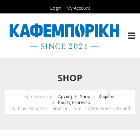
Login
My Account
TOGG
SHOP
Βρίσκεστε εδώ:
Αρχική
Shop
Καφέδες
Καφές Espresso
blue mountain - jamaica - 250g - coffee beans / ground