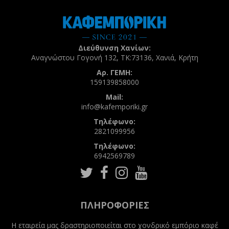
Διεύθυνση Χανίων:
Αναγνώστου Γογονή 132, ΤΚ:73136, Χανιά, Κρήτη
Αρ. ΓΕΜΗ:
159139858000
Mail:
info@kafemporiki.gr
Τηλέφωνο:
2821099956
Τηλέφωνο:
6942569789
Follow
Follow
Follow
Follow
us
us
us
us
on
on
on
on
Twitter
Facebook
Instagram
Youtube
ΠΛΗΡΟΦΟΡΊΕΣ
Η εταιρεία μας δραστηριοποιείται στο χονδρικό εμπόριο καφέ